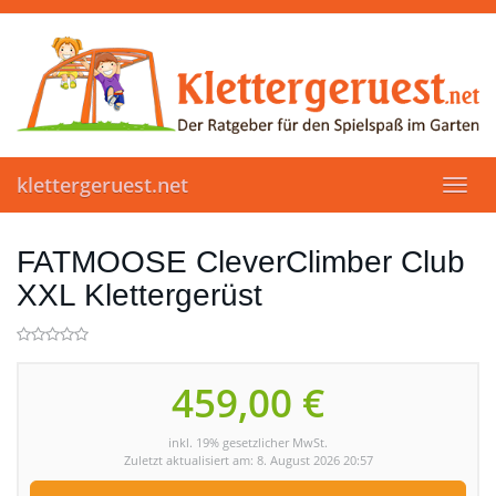
Skip
to
main
content
klettergeruest.net
Toggl
navig
FATMOOSE CleverClimber Club
XXL Klettergerüst
459,00 €
inkl. 19% gesetzlicher MwSt.
Zuletzt aktualisiert am: 8. August 2026 20:57