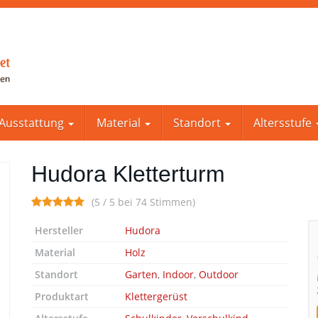
Ausstattung
Material
Standort
Altersstufe
Hudora Kletterturm
(5 / 5 bei 74 Stimmen)
Hersteller
Hudora
Material
Holz
Standort
Garten
,
Indoor
,
Outdoor
Produktart
Klettergerüst