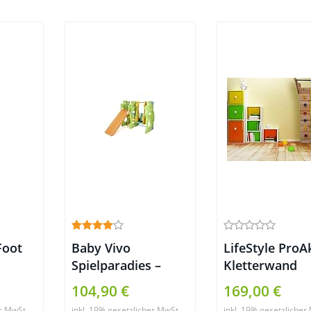
Foot
Baby Vivo
LifeStyle ProA
Spielparadies –
Kletterwand
JUNGLE
104,90 €
169,00 €
er MwSt.
inkl. 19% gesetzlicher MwSt.
inkl. 19% gesetzlicher