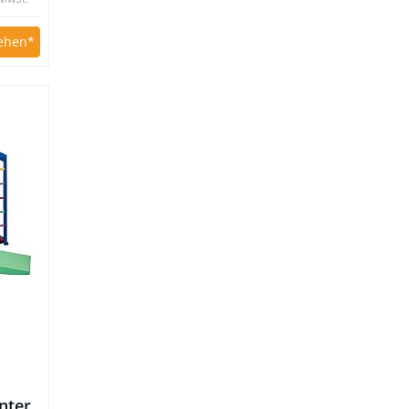
ehen
enter