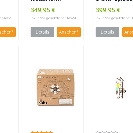
„Babyland-
Klettergerüst
349,95 €
399,95 €
Rainbow“
er MwSt.
inkl. 19% gesetzlicher MwSt.
inkl. 19% gesetzlicher
Klettergerüst
sehen
Details
Ansehen
Details
Ans