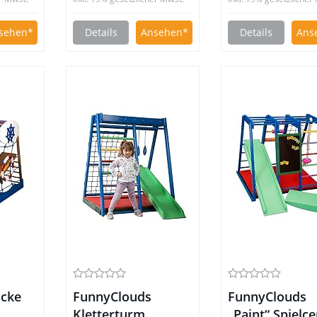
sehen
Details
Ansehen
Details
Ans
Ecke
FunnyClouds
FunnyClouds
Kletterturm
„Paint“ Spielc