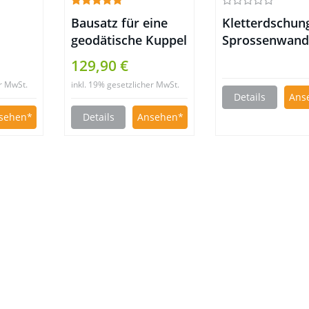
Bausatz für eine
Kletterdschun
geodätische Kuppel
Sprossenwan
Indoor
129,90 €
Klettergerüst
er MwSt.
inkl. 19% gesetzlicher MwSt.
Details
Ans
sehen
Details
Ansehen