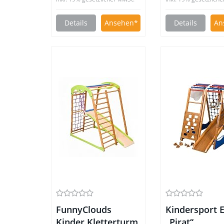
Details
Ansehen
Details
An
FunnyClouds
Kindersport 
Kinder Kletterturm
„Pirat“