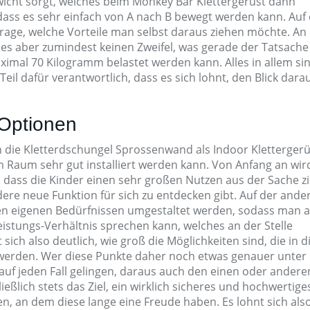
cht sorgt, welches beim Monkey Bar Klettergerüst dann
 dass es sehr einfach von A nach B bewegt werden kann. Auf
Frage, welche Vorteile man selbst daraus ziehen möchte. An
t es aber zumindest keinen Zweifel, was gerade der Tatsache
ximal 70 Kilogramm belastet werden kann. Alles in allem si
il dafür verantwortlich, dass es sich lohnt, den Blick dara
 Optionen
h die Kletterdschungel Sprossenwand als Indoor Klettergerü
dem Raum sehr gut installiert werden kann. Von Anfang an wir
, dass die Kinder einen sehr großen Nutzen aus der Sache z
ere neue Funktion für sich zu entdecken gibt. Auf der ande
en eigenen Bedürfnissen umgestaltet werden, sodass man al
istungs-Verhältnis sprechen kann, welches an der Stelle
sich also deutlich, wie groß die Möglichkeiten sind, die in 
erden. Wer diese Punkte daher noch etwas genauer unter 
uf jeden Fall gelingen, daraus auch den einen oder andere
ließlich stets das Ziel, ein wirklich sicheres und hochwertige
en, an dem diese lange eine Freude haben. Es lohnt sich also