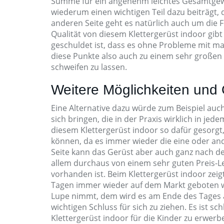
Summe für ein angenehm leichtes Gesamtgewi
wiederum einen wichtigen Teil dazu beiträgt,
anderen Seite geht es natürlich auch um die 
Qualität von diesem Klettergerüst indoor gib
geschuldet ist, dass es ohne Probleme mit ma
diese Punkte also auch zu einem sehr großen Te
schweifen zu lassen.
Weitere Möglichkeiten und
Eine Alternative dazu würde zum Beispiel auc
sich bringen, die in der Praxis wirklich in je
diesem Klettergerüst indoor so dafür gesorgt
können, da es immer wieder die eine oder and
Seite kann das Gerüst aber auch ganz nach d
allem durchaus von einem sehr guten Preis-Le
vorhanden ist. Beim Klettergerüst indoor zeigt 
Tagen immer wieder auf dem Markt geboten w
Lupe nimmt, dem wird es am Ende des Tages a
wichtigen Schluss für sich zu ziehen. Es ist sch
Klettergerüst indoor für die Kinder zu erwerb