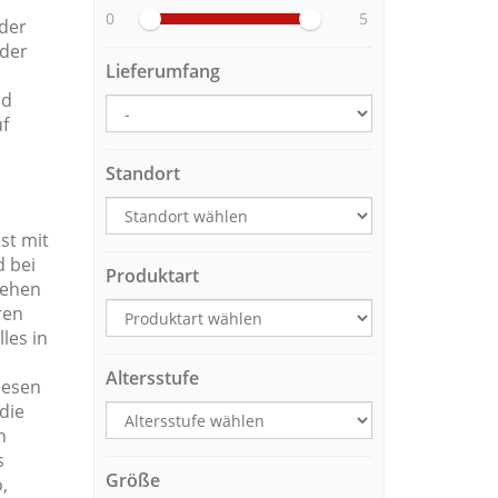
0
5
 der
 der
Lieferumfang
nd
uf
Standort
st mit
d bei
Produktart
iehen
ren
les in
Altersstufe
diesen
die
n
s
Größe
,