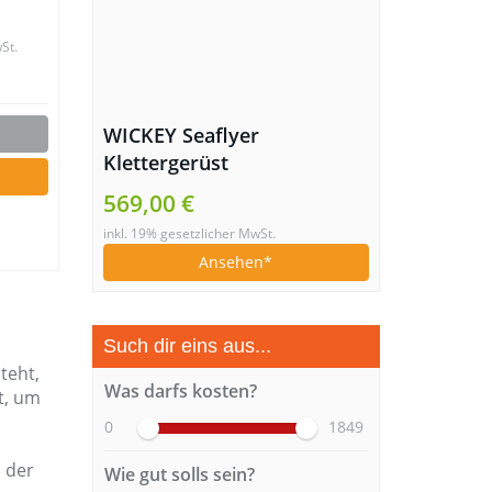
St.
WICKEY Seaflyer
Klettergerüst
569,00 €
inkl. 19% gesetzlicher MwSt.
Ansehen
Such dir eins aus...
teht,
Was darfs kosten?
t, um
0
1849
 der
Wie gut solls sein?